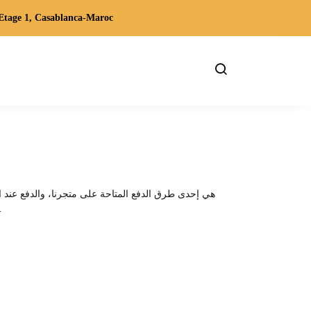
Etage 1, Casablanca-Maroc
يقوم بإجراء الطلب واختيار طريقة الدفع عند الاستلام وهو ما يعني أن عملية الدفع تؤجل حتى استلام العميل 