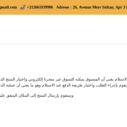
gmail.com
+212661939906 Adresse : 26, Avenue Mers Sultan, Apt 3 
للمنتج الذي قام بطلبه إلكترونيًا.
وسنقوم بإرسال المنتج إلى المكان المتفق عليه (المدينة أو الحي أو المنزل أو مكان اخر)، وبعدها يتم الدفع.