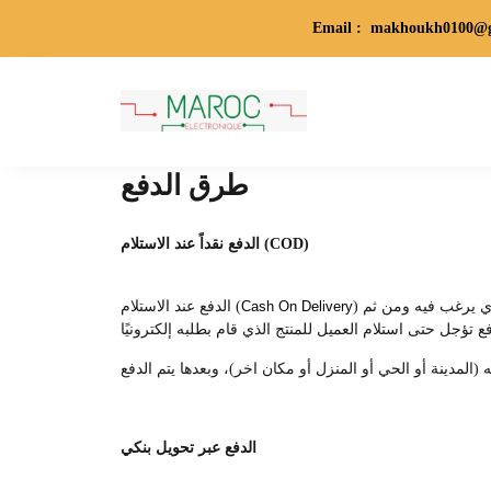
Email : makhoukh0100@
طرق الدفع
الدفع نقداً عند الاستلام (COD)
) هي إحدى طرق الدفع المتاحة على متجرنا، والدفع عند الاستلام يعني أن المتسوق يمكنه التسوق عبر متجرنا إلكتروني واختيار المنتج الذي يرغب فيه ومن ثم
Cash On Delivery
الدفع عند الاستلام (
الدفع عبر تحويل بنكي