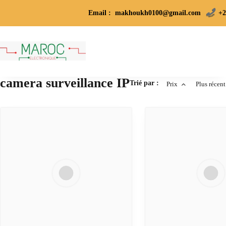
Email : makhoukh0100@gmail.com
+2
camera surveillance IP
Trié par :
Prix
Plus récent